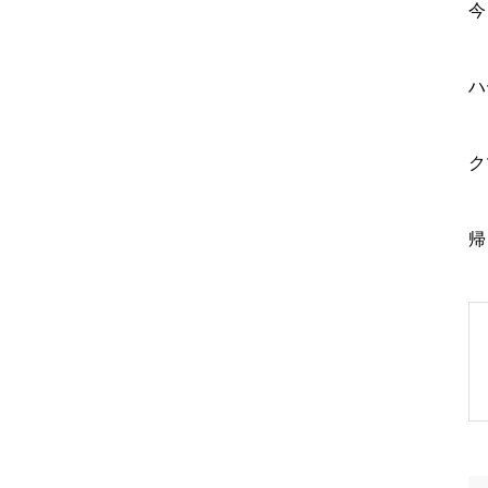
今
ハ
ク
帰